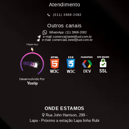
Atendimento
(011)
3868-2082
Outros canais
WhatsApp:
(11) 3868-2082
e-mail:
comercial.betel@uol.com.br
e-mail:
comercial1.betel@uol.com.br
ONDE ESTAMOS
Rua John Harrison, 299 -
Lapa - Próximo a estação Lapa linha Rubi