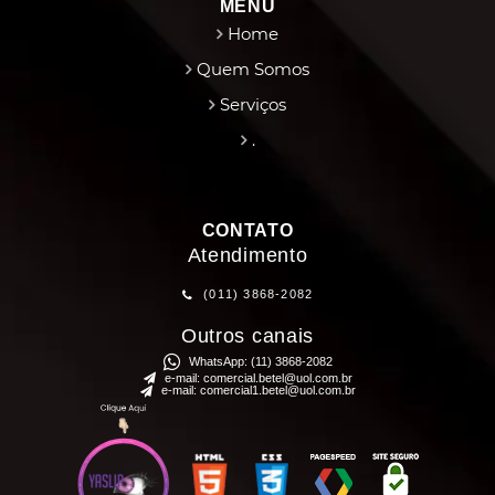
MENU
Home
Quem Somos
Serviços
.
CONTATO
Atendimento
(011)
3868-2082
Outros canais
WhatsApp:
(11) 3868-2082
e-mail:
comercial.betel@uol.com.br
e-mail:
comercial1.betel@uol.com.br